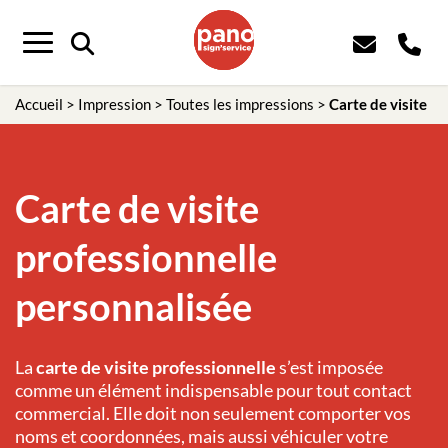
Menu
Accueil
>
Impression
>
Toutes les impressions
>
Carte de visite
Carte de visite
professionnelle
personnalisée
La
carte de visite professionnelle
s’est imposée
comme un élément indispensable pour tout contact
commercial. Elle doit non seulement comporter vos
noms et coordonnées, mais aussi véhiculer votre