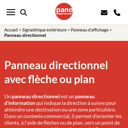
Menu
Accueil
>
Signalétique extérieure
>
Panneau d’affichage
>
Panneau directionnel
Panneau directionnel
avec flèche ou plan
Un
panneau directionnel
est un
panneau
d’information
qui indique la direction à suivre pour
atteindre une destination ou une zone particulière.
Dans un contexte commercial, il permet d’orienter les
clients, à l’aide de flèches ou de plan, vers un point de